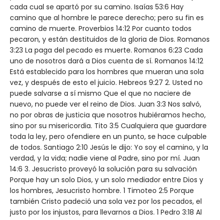
cada cual se apartó por su camino. Isaías 53:6 Hay
camino que al hombre le parece derecho; pero su fin es
camino de muerte. Proverbios 14:12 Por cuanto todos
pecaron, y están destituidos de la gloria de Dios. Romanos
3:23 La paga del pecado es muerte. Romanos 6:23 Cada
uno de nosotros dará a Dios cuenta de sí. Romanos 14:12
Está establecido para los hombres que mueran una sola
vez, y después de esto el juicio. Hebreos 9:27 2. Usted no
puede salvarse a sí mismo Que el que no naciere de
nuevo, no puede ver el reino de Dios. Juan 3:3 Nos salvó,
no por obras de justicia que nosotros hubiéramos hecho,
sino por su misericordia. Tito 3:5 Cualquiera que guardare
toda la ley, pero ofendiere en un punto, se hace culpable
de todos. Santiago 2:10 Jesús le dijo: Yo soy el camino, y la
verdad, y la vida; nadie viene al Padre, sino por mí. Juan
14:6 3. Jesucristo proveyó la solución para su salvación
Porque hay un solo Dios, y un solo mediador entre Dios y
los hombres, Jesucristo hombre. 1 Timoteo 2:5 Porque
también Cristo padeció una sola vez por los pecados, el
justo por los injustos, para llevarnos a Dios. 1 Pedro 3:18 Al