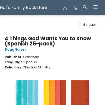
Hull's Family Bookstore
Hull's Family Bookstore
Go back
4 Things God Wants You to Know
(Spanish 25-pack)
Doug Salser
Publisher:
Crossway
Language:
Spanish
Religion
/
Christian Ministry