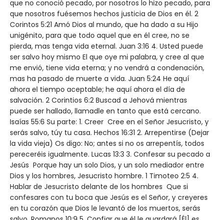
que no conoció pecado, por nosotros lo hizo pecado, para
que nosotros fuésemos hechos justicia de Dios en él. 2
Corintos 5:21 Amó Dios al mundo, que ha dado a su Hijo
unigénito, para que todo aquel que en él cree, no se
pierda, mas tenga vida eternal. Juan 3:16 4. Usted puede
ser salvo hoy mismo El que oye mi palabra, y cree al que
me envió, tiene vida eterna; y no vendrá a condenación,
mas ha pasado de muerte a vida. Juan 5:24 He aquí
ahora el tiempo aceptable; he aquí ahora el día de
salvación. 2 Corintios 6:2 Buscad a Jehová mientras
puede ser hallado, llamadle en tanto que está cercano.
Isaías 55:6 Su parte: 1. Creer Cree en el Señor Jesucristo, y
serás salvo, túy tu casa. Hechos 16:31 2. Arrepentirse (Dejar
la vida vieja) Os digo: No; antes si no os arrepentís, todos
pereceréis igualmente. Lucas 13:3 3. Confesar su pecado a
Jesús Porque hay un solo Dios, y un solo mediador entre
Dios y los hombres, Jesucristo hombre. 1 Timoteo 2:5 4.
Hablar de Jesucristo delante de los hombres Que si
confesares con tu boca que Jesús es el Señor, y creyeres
en tu corazón que Dios le levantó de los muertos, serás
salvo. Romanos 10:9 5. Confiar que él le guardará [Él] es